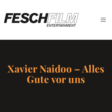
Xavier Naidoo – Alles
Gute vor uns