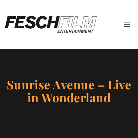
Sunrise Avenue – Live
in Wonderland