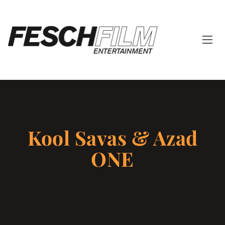
Kool Savas & Azad
ONE